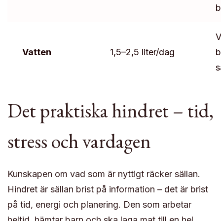
b
V
Vatten
1,5–2,5 liter/dag
b
s
Det praktiska hindret – tid,
stress och vardagen
Kunskapen om vad som är nyttigt räcker sällan.
Hindret är sällan brist på information – det är brist
på tid, energi och planering. Den som arbetar
heltid, hämtar barn och ska laga mat till en hel