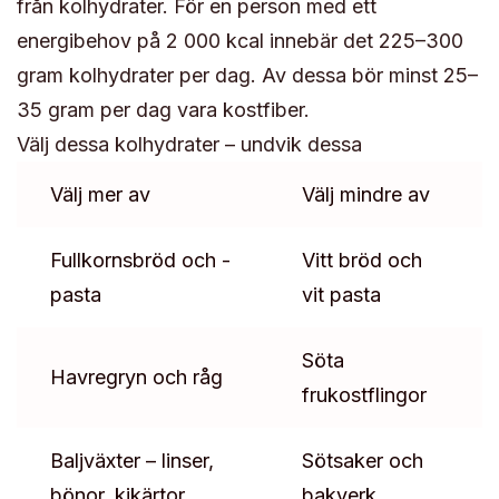
från kolhydrater. För en person med ett
energibehov på 2 000 kcal innebär det 225–300
gram kolhydrater per dag. Av dessa bör minst 25–
35 gram per dag vara kostfiber.
Välj dessa kolhydrater – undvik dessa
Välj mer av
Välj mindre av
Fullkornsbröd och -
Vitt bröd och
pasta
vit pasta
Söta
Havregryn och råg
frukostflingor
Baljväxter – linser,
Sötsaker och
bönor, kikärtor
bakverk