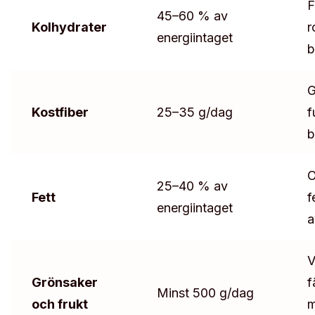
F
45–60 % av
Kolhydrater
r
energiintaget
b
G
Kostfiber
25–35 g/dag
f
b
O
25–40 % av
Fett
f
energiintaget
a
V
Grönsaker
f
Minst 500 g/dag
och frukt
m