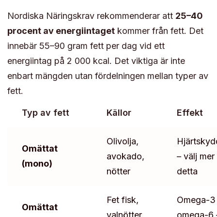
Nordiska Näringskrav rekommenderar att
25–40
procent av energiintaget
kommer från fett. Det
innebär 55–90 gram fett per dag vid ett
energiintag på 2 000 kcal. Det viktiga är inte
enbart mängden utan fördelningen mellan typer av
fett.
Typ av fett
Källor
Effekt
Olivolja,
Hjärtsky
Omättat
avokado,
– välj mer
(mono)
nötter
detta
Fet fisk,
Omega-3
Omättat
valnötter,
omega-6 