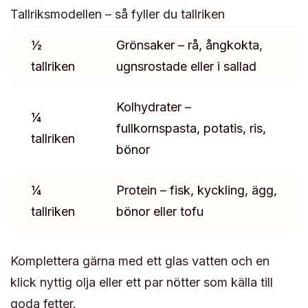
Tallriksmodellen – så fyller du tallriken
½
Grönsaker – rå, ångkokta,
tallriken
ugnsrostade eller i sallad
Kolhydrater –
¼
fullkornspasta, potatis, ris,
tallriken
bönor
¼
Protein – fisk, kyckling, ägg,
tallriken
bönor eller tofu
Komplettera gärna med ett glas vatten och en
klick nyttig olja eller ett par nötter som källa till
goda fetter.