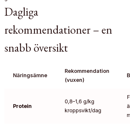
Dagliga
rekommendationer – en
snabb översikt
Rekommendation
Näringsämne
B
(vuxen)
F
0,8–1,6 g/kg
Protein
ä
kroppsvikt/dag
m