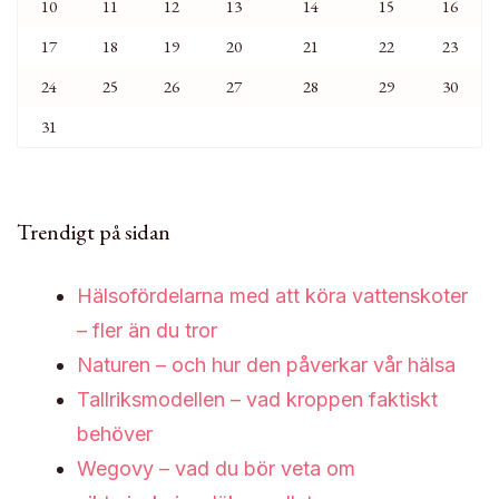
10
11
12
13
14
15
16
17
18
19
20
21
22
23
24
25
26
27
28
29
30
31
Trendigt på sidan
Hälsofördelarna med att köra vattenskoter
– fler än du tror
Naturen – och hur den påverkar vår hälsa
Tallriksmodellen – vad kroppen faktiskt
behöver
Wegovy – vad du bör veta om